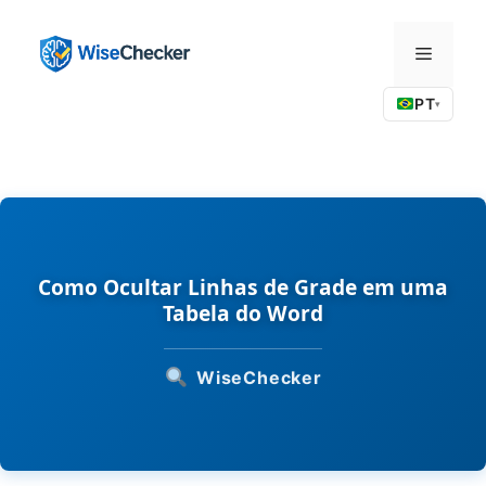
Pular
para
Menu
o
conteúdo
PT
▾
Como Ocultar Linhas de Grade em uma
Tabela do Word
WiseChecker