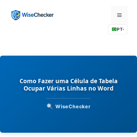
Pular
para
Menu
o
conteúdo
PT
▾
Como Fazer uma Célula de Tabela
Ocupar Várias Linhas no Word
WiseChecker