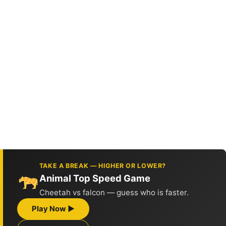
TAKE A BREAK — HIGHER OR LOWER?
Animal Top Speed Game
Cheetah vs falcon — guess who is faster.
Play Now ▶