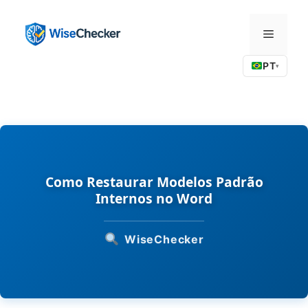
Pular
para
Menu
o
conteúdo
PT
▾
Como Restaurar Modelos Padrão
Internos no Word
WiseChecker