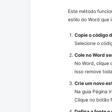
Este método funcion
estilo do Word que i
Copie o código d
Selecione o códig
Cole no Word s
No Word, clique 
Isso remove toda
Crie um novo est
Na guia Página In
Clique no botão 
Defina a fonte e