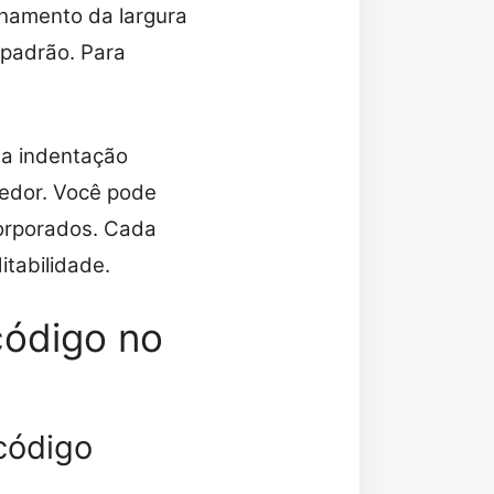
hamento da largura
 padrão. Para
 a indentação
redor. Você pode
corporados. Cada
tabilidade.
código no
 código