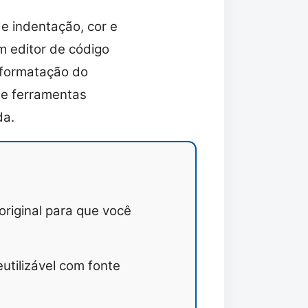
e indentação, cor e
um editor de código
a formatação do
r e ferramentas
da.
riginal para que você
eutilizável com fonte