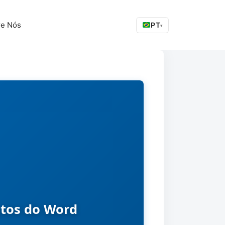
re Nós
PT
▾
tos do Word