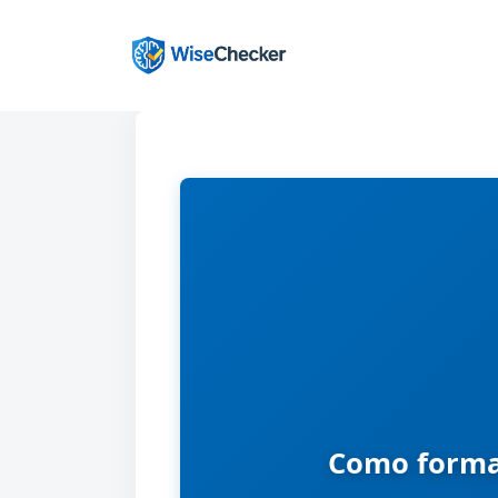
Pular
para
o
conteúdo
Como forma