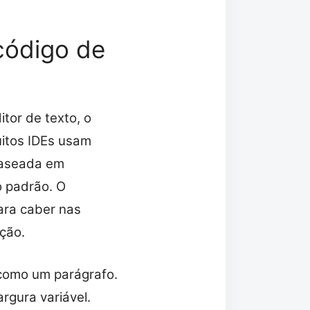
código de
tor de texto, o
uitos IDEs usam
 baseada em
o padrão. O
ara caber nas
ção.
 como um parágrafo.
rgura variável.