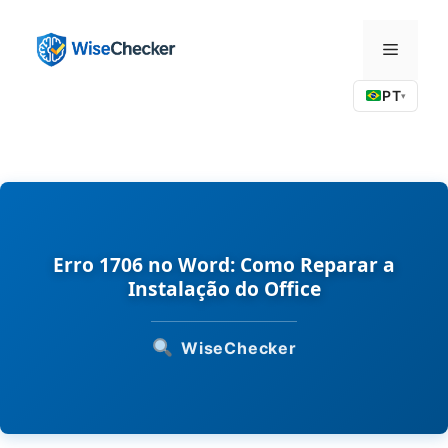
Pular
para
Menu
o
conteúdo
PT
▾
Erro 1706 no Word: Como Reparar a
Instalação do Office
WiseChecker