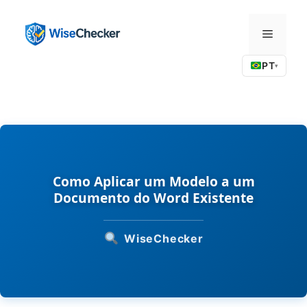
Pular
para
Menu
o
conteúdo
PT
▾
Como Aplicar um Modelo a um
Documento do Word Existente
WiseChecker