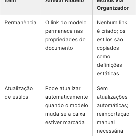
Item
Anexar Modelo
Estilos via
Organizador
Permanência
O link do modelo
Nenhum link
permanece nas
é criado; os
propriedades do
estilos são
documento
copiados
como
definições
estáticas
Atualização
Pode atualizar
Sem
de estilos
automaticamente
atualizações
quando o modelo
automáticas;
muda se a caixa
reimportação
estiver marcada
manual
necessária