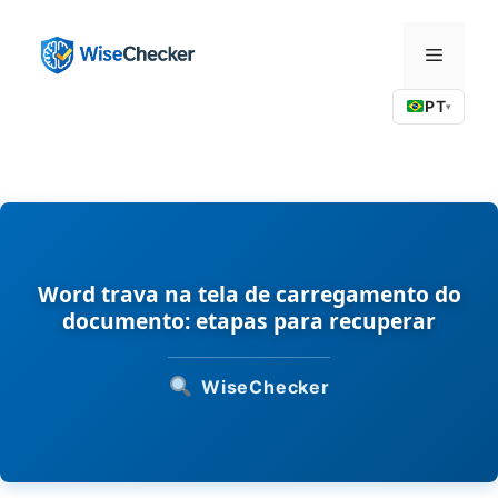
Pular
para
Menu
o
conteúdo
PT
▾
Word trava na tela de carregamento do
documento: etapas para recuperar
WiseChecker