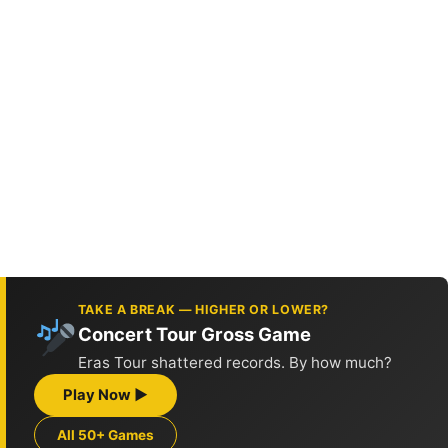
TAKE A BREAK — HIGHER OR LOWER?
Concert Tour Gross Game
Eras Tour shattered records. By how much?
Play Now ▶
All 50+ Games