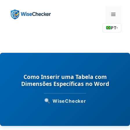
Pular
para
Menu
o
conteúdo
PT
▾
Como Inserir uma Tabela com
Dimensões Específicas no Word
WiseChecker