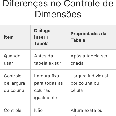
Diferenças no Controle de
Dimensões
Diálogo
Propriedades da
Item
Inserir
Tabela
Tabela
Quando
Antes da
Após a tabela ser
usar
tabela existir
criada
Controle
Largura fixa
Largura individual
de largura
para todas as
por coluna ou
da coluna
colunas
célula
igualmente
Controle
Não
Altura exata ou