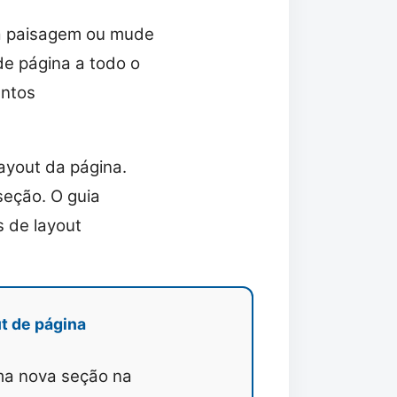
ra paisagem ou mude
de página a todo o
entos
ayout da página.
seção. O guia
 de layout
ut de página
ma nova seção na