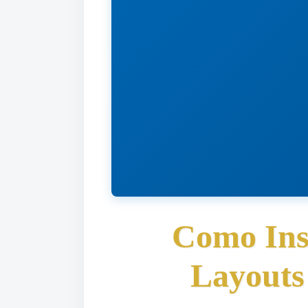
Como Ins
Layouts