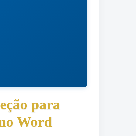
eção para
 no Word