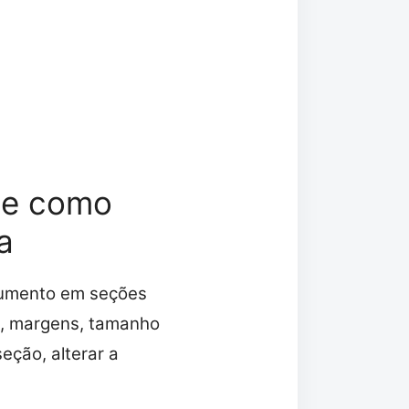
 e como
a
cumento em seções
a, margens, tamanho
eção, alterar a