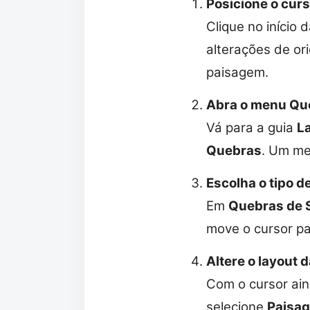
Posicione o cur
Clique no início
alterações de or
paisagem.
Abra o menu Qu
Vá para a guia
L
Quebras
. Um me
Escolha o tipo d
Em
Quebras de 
move o cursor pa
Altere o layout 
Com o cursor ain
selecione
Paisa