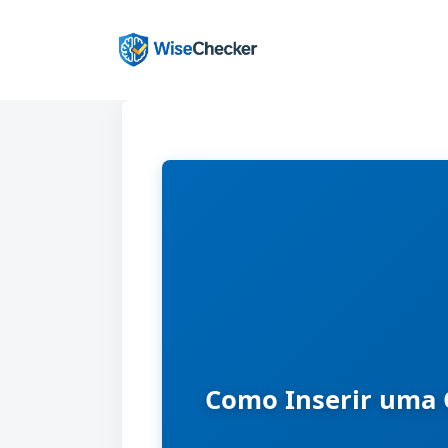
Pular
para
o
conteúdo
Como Inserir uma 