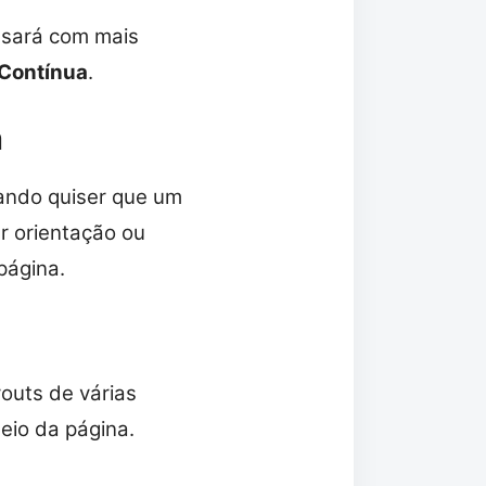
usará com mais
Contínua
.
a
uando quiser que um
r orientação ou
página.
outs de várias
eio da página.