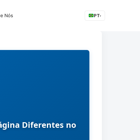
re Nós
PT
▾
gina Diferentes no