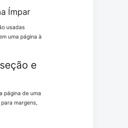
na Ímpar
São usadas
 em uma página à
 seção e
da página de uma
 para margens,