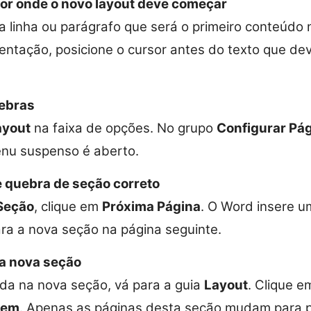
sor onde o novo layout deve começar
 da linha ou parágrafo que será o primeiro conteúdo
ientação, posicione o cursor antes do texto que d
ebras
ayout
na faixa de opções. No grupo
Configurar Pá
nu suspenso é aberto.
e quebra de seção correto
Seção
, clique em
Próxima Página
. O Word insere 
ra a nova seção na página seguinte.
da nova seção
da na nova seção, vá para a guia
Layout
. Clique 
gem
. Apenas as páginas desta seção mudam para 