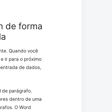
m de forma
la
ente. Quando você
e ir para o próximo
a entrada de dados,
 de parágrafo.
ores dentro de uma
grafos. O Word