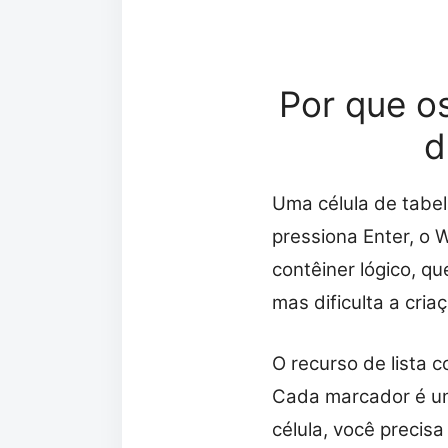
Por que o
d
Uma célula de tabe
pressiona Enter, o W
contêiner lógico, q
mas dificulta a cria
O recurso de lista 
Cada marcador é um
célula, você precis