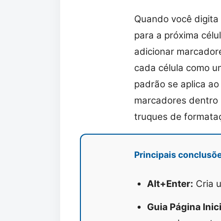
Quando você digita 
para a próxima célu
adicionar marcadore
cada célula como u
padrão se aplica ao 
marcadores dentro d
truques de formataç
Principais conclusõ
Alt+Enter:
Cria u
Guia Página Inic