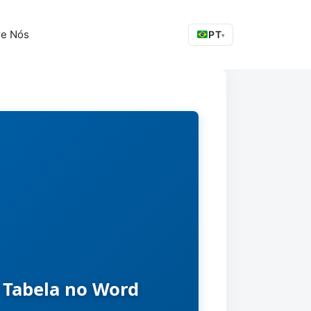
re Nós
PT
▾
 Tabela no Word