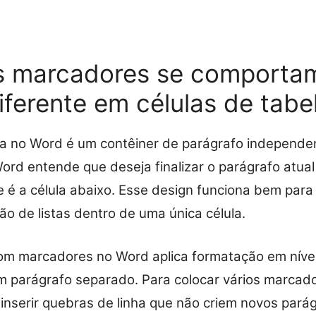
s marcadores se comporta
iferente em células de tabe
la no Word é um contêiner de parágrafo independ
ord entende que deseja finalizar o parágrafo atual 
ue é a célula abaixo. Esse design funciona bem par
ção de listas dentro de uma única célula.
com marcadores no Word aplica formatação em nível
 parágrafo separado. Para colocar vários marcad
a inserir quebras de linha que não criem novos pará