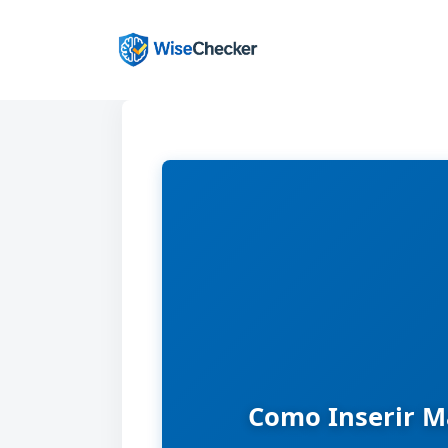
Pular
para
o
conteúdo
Como Inserir M