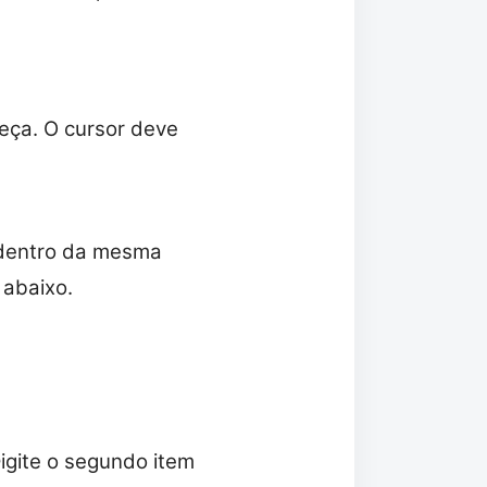
reça. O cursor deve
a dentro da mesma
 abaixo.
Digite o segundo item