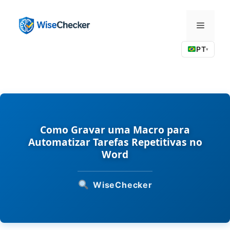
Pular
para
Menu
o
conteúdo
PT
▾
Como Gravar uma Macro para
Automatizar Tarefas Repetitivas no
Word
WiseChecker