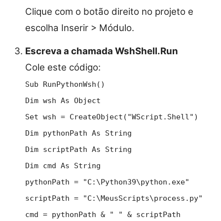
Clique com o botão direito no projeto e
escolha Inserir > Módulo.
Escreva a chamada WshShell.Run
Cole este código:
Sub RunPythonWsh()
Dim wsh As Object
Set wsh = CreateObject("WScript.Shell")
Dim pythonPath As String
Dim scriptPath As String
Dim cmd As String
pythonPath = "C:\Python39\python.exe"
scriptPath = "C:\MeusScripts\process.py"
cmd = pythonPath & " " & scriptPath