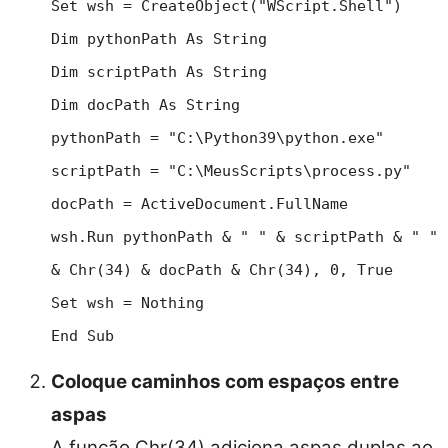
Set wsh = CreateObject("WScript.Shell")
Dim pythonPath As String
Dim scriptPath As String
Dim docPath As String
pythonPath = "C:\Python39\python.exe"
scriptPath = "C:\MeusScripts\process.py"
docPath = ActiveDocument.FullName
wsh.Run pythonPath & " " & scriptPath & " "
& Chr(34) & docPath & Chr(34), 0, True
Set wsh = Nothing
End Sub
Coloque caminhos com espaços entre
aspas
A função Chr(34) adiciona aspas duplas ao