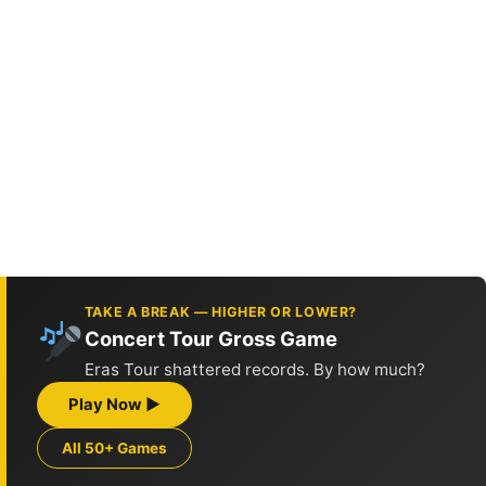
TAKE A BREAK — HIGHER OR LOWER?
Concert Tour Gross Game
Eras Tour shattered records. By how much?
Play Now ▶
All 50+ Games