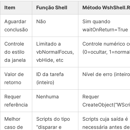
Item
Função Shell
Método WshShell.
Aguardar
Não
Sim quando
conclusão
waitOnReturn=True
Controle
Limitado a
Controle numérico 
do estilo
vbNormalFocus,
(0=ocultar, 1=normal
da janela
vbHide, etc
Valor de
ID da tarefa
Nível de erro (inteiro
retorno
(inteiro)
Requer
Nenhuma
Requer
referência
CreateObject(“WScrip
Melhor
Scripts do tipo
Scripts cuja saída é
caso de
“disparar e
necessária antes de