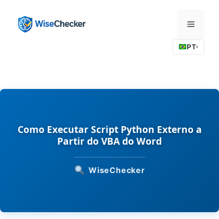
Pular
para
Menu
o
conteúdo
PT
▾
Como Executar Script Python Externo a
Partir do VBA do Word
WiseChecker