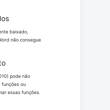
dos
ente baixado,
 Word não consegue
to
010) pode não
a funções ou
mar essas funções.