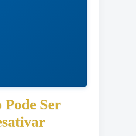
 Pode Ser
sativar