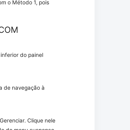
m o Método 1, pois
o COM
nferior do painel
ta de navegação à
Gerenciar. Clique nele