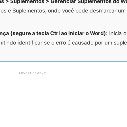
s > Suplementos > Gerenciar Suplementos do Wor
los e Suplementos, onde você pode desmarcar um
a (segure a tecla Ctrl ao iniciar o Word):
Inicia
itindo identificar se o erro é causado por um supl
ADVERTISEMENT