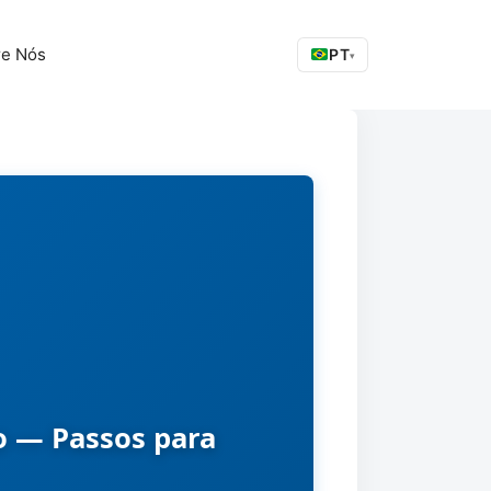
re Nós
PT
▾
o — Passos para