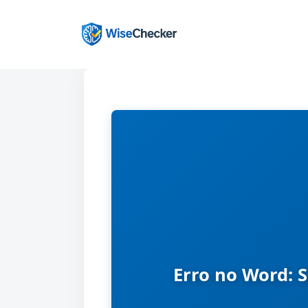
Pular
para
o
conteúdo
Erro no Word: 