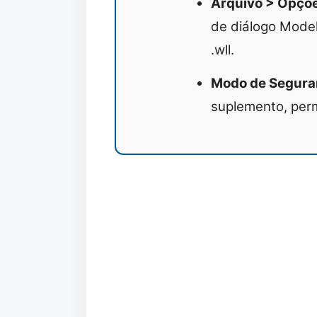
Arquivo > Opçõe
de diálogo Mode
.wll.
Modo de Seguranç
suplemento, perm