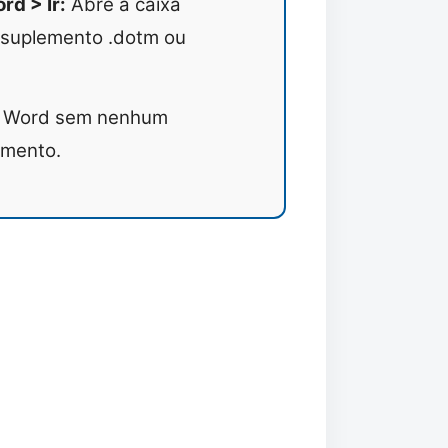
d > Ir:
Abre a caixa
 suplemento .dotm ou
 o Word sem nenhum
emento.