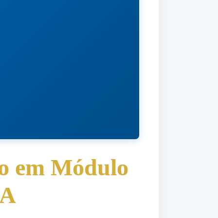
ão em Módulo
BA