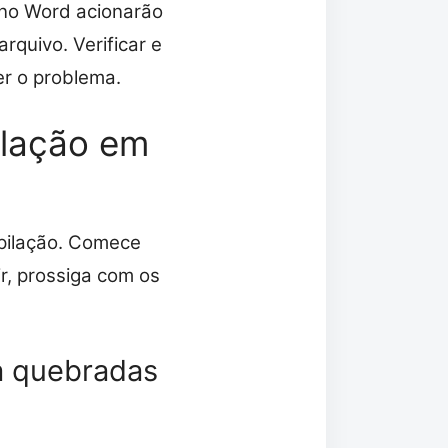
 no Word acionarão
rquivo. Verificar e
er o problema.
ilação em
pilação. Comece
ir, prossiga com os
a quebradas