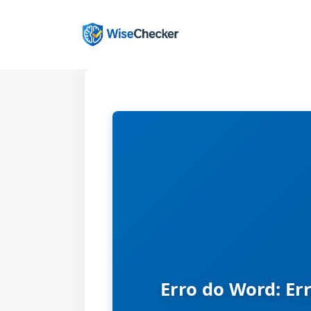
Pular
para
o
conteúdo
Erro do Word: E