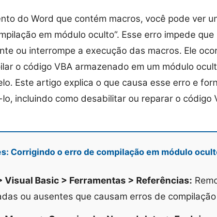
ento do Word que contém macros, você pode ver
ompilação em módulo oculto”. Esse erro impede qu
nte ou interrompe a execução das macros. Ele oco
lar o código VBA armazenado em um módulo ocult
o. Este artigo explica o que causa esse erro e fo
i-lo, incluindo como desabilitar ou reparar o códig
es: Corrigindo o erro de compilação em módulo ocul
 Visual Basic > Ferramentas > Referências:
Remov
radas ou ausentes que causam erros de compilação