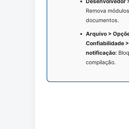
Desenvolvedor >
Remova módulos 
documentos.
Arquivo > Opçõe
Confiabilidade 
notificação:
Bloq
compilação.