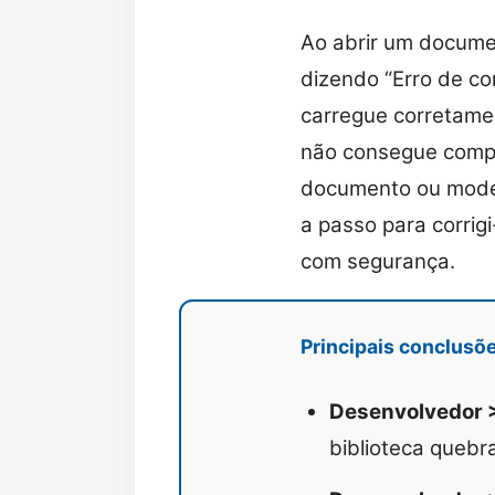
Ao abrir um docum
dizendo “Erro de c
carregue corretame
não consegue compi
documento ou model
a passo para corrig
com segurança.
Principais conclusõ
Desenvolvedor >
biblioteca queb