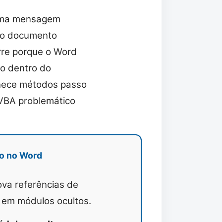
 uma mensagem
e o documento
rre porque o Word
o dentro do
rnece métodos passo
o VBA problemático
to no Word
a referências de
 em módulos ocultos.