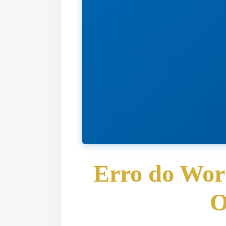
Erro do Wor
O