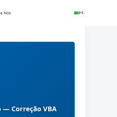
re Nós
PT
▾
o — Correção VBA