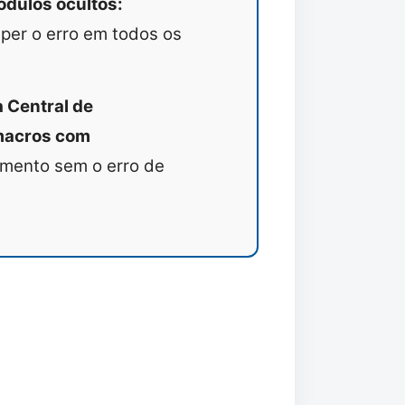
dulos ocultos:
er o erro em todos os
 Central de
 macros com
umento sem o erro de