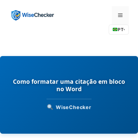
Pular
para
Menu
o
conteúdo
PT
▾
Como formatar uma citação em bloco
no Word
WiseChecker