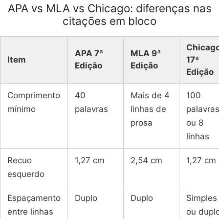
APA vs MLA vs Chicago: diferenças nas
citações em bloco
Chicag
APA 7ª
MLA 9ª
Item
17ª
Edição
Edição
Edição
Comprimento
40
Mais de 4
100
mínimo
palavras
linhas de
palavra
prosa
ou 8
linhas
Recuo
1,27 cm
2,54 cm
1,27 cm
esquerdo
Espaçamento
Duplo
Duplo
Simples
entre linhas
ou dupl