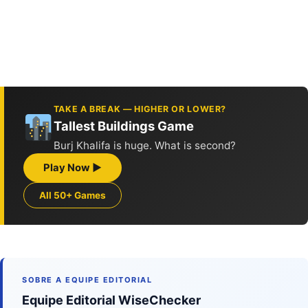
TAKE A BREAK — HIGHER OR LOWER?
Tallest Buildings Game
Burj Khalifa is huge. What is second?
Play Now ▶
All 50+ Games
SOBRE A EQUIPE EDITORIAL
Equipe Editorial WiseChecker