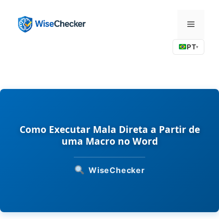
Pular
para
Menu
o
conteúdo
PT
▾
Como Executar Mala Direta a Partir de
uma Macro no Word
WiseChecker