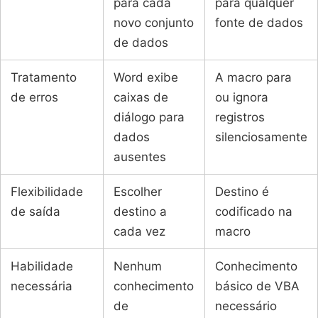
para cada
para qualquer
novo conjunto
fonte de dados
de dados
Tratamento
Word exibe
A macro para
de erros
caixas de
ou ignora
diálogo para
registros
dados
silenciosamente
ausentes
Flexibilidade
Escolher
Destino é
de saída
destino a
codificado na
cada vez
macro
Habilidade
Nenhum
Conhecimento
necessária
conhecimento
básico de VBA
de
necessário