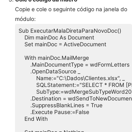
Copie e cole o seguinte código na janela do
módulo:
Sub ExecutarMalaDiretaParaNovoDoc()

    Dim mainDoc As Document

    Set mainDoc = ActiveDocument

    With mainDoc.MailMerge

        .MainDocumentType = wdFormLetters

        .OpenDataSource _

            Name:="C:\Dados\Clientes.xlsx", _

            SQLStatement:="SELECT * FROM [Pla
            SubType:=wdMergeSubTypeWord20
        .Destination = wdSendToNewDocument
        .SuppressBlankLines = True

        .Execute Pause:=False

    End With
