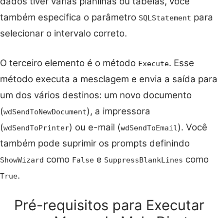
dados tiver várias planilhas ou tabelas, você
também especifica o parâmetro
para
SQLStatement
selecionar o intervalo correto.
O terceiro elemento é o método
. Esse
Execute
método executa a mesclagem e envia a saída para
um dos vários destinos: um novo documento
(
), a impressora
wdSendToNewDocument
(
) ou e-mail (
). Você
wdSendToPrinter
wdSendToEmail
também pode suprimir os prompts definindo
como
e
como
ShowWizard
False
SuppressBlankLines
.
True
Pré-requisitos para Executar