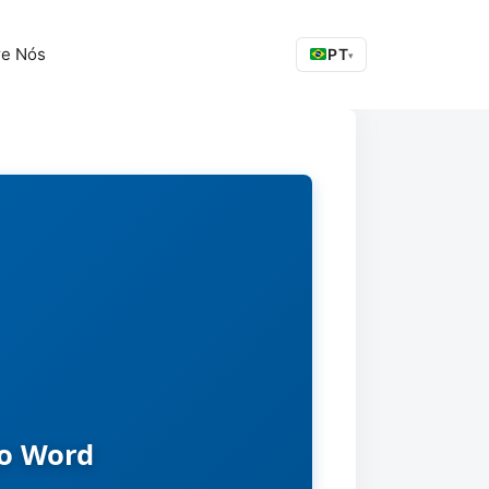
re Nós
PT
▾
no Word