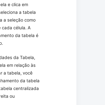
ela e clica em
seleciona a tabela
eta a seleção como
 cada célula. A
amento da tabela é
o.
edades da Tabela,
bela em relação às
r a tabela, você
inhamento da tabela
tabela centralizada
reita ou