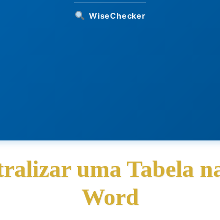
WiseChecker
alizar uma Tabela n
Word