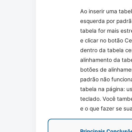
Ao inserir uma tab
esquerda por padrã
tabela for mais estr
e clicar no botão Ce
dentro da tabela ce
alinhamento da tabe
botões de alinhamen
padrão não funciona
tabela na página: u
teclado. Você tamb
e o que fazer se sua
Principais Conclusõ