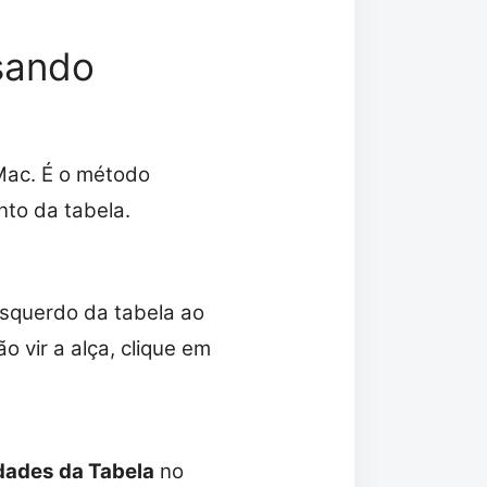
sando
Mac. É o método
nto da tabela.
esquerdo da tabela ao
o vir a alça, clique em
dades da Tabela
no