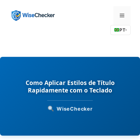
Pular
para
Menu
o
conteúdo
PT
▾
Como Aplicar Estilos de Título
Rapidamente com o Teclado
WiseChecker