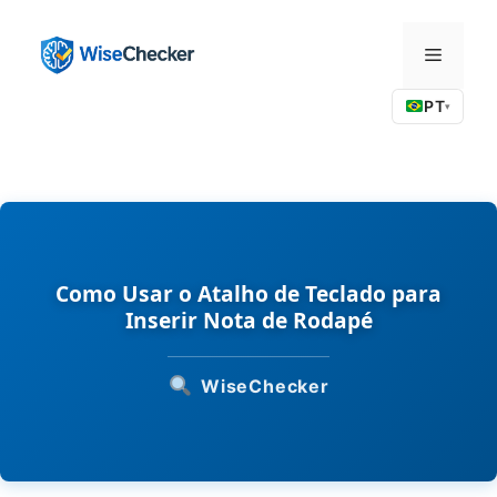
Pular
para
Menu
o
conteúdo
PT
▾
Como Usar o Atalho de Teclado para
Inserir Nota de Rodapé
WiseChecker