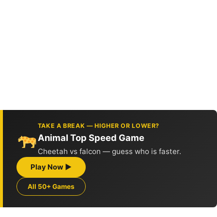
TAKE A BREAK — HIGHER OR LOWER?
Animal Top Speed Game
Cheetah vs falcon — guess who is faster.
Play Now ▶
All 50+ Games