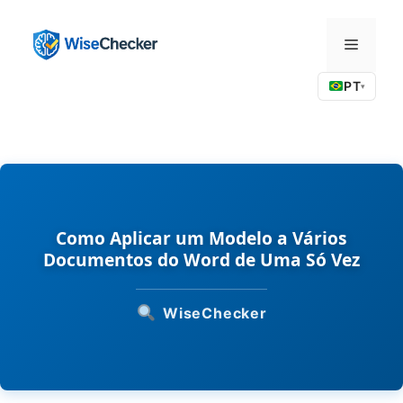
Pular
para
Menu
o
conteúdo
PT
▾
Como Aplicar um Modelo a Vários
Documentos do Word de Uma Só Vez
WiseChecker