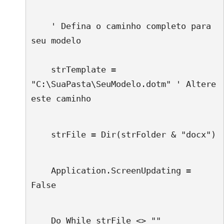
    ' Defina o caminho completo para 
seu modelo
    strTemplate = 
"C:\SuaPasta\SeuModelo.dotm" ' Altere 
este caminho
    strFile = Dir(strFolder & "docx")
    Application.ScreenUpdating = 
False
    Do While strFile <> ""