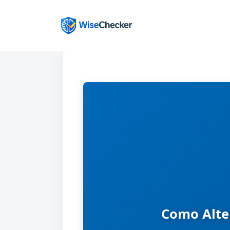
Pular
para
o
conteúdo
Como Alte