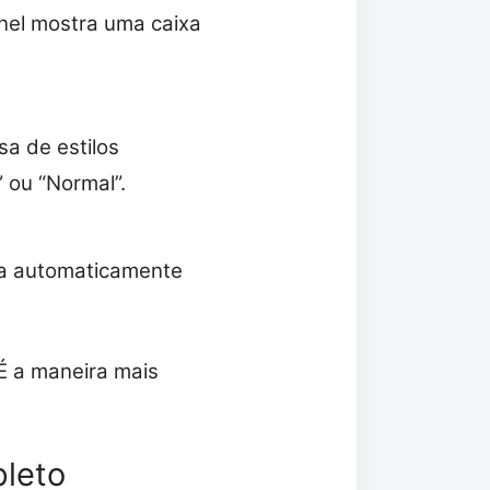
ainel mostra uma caixa
a de estilos
” ou “Normal”.
cha automaticamente
É a maneira mais
pleto