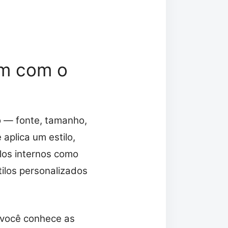
am com o
o — fonte, tamanho,
aplica um estilo,
los internos como
stilos personalizados
e você conhece as