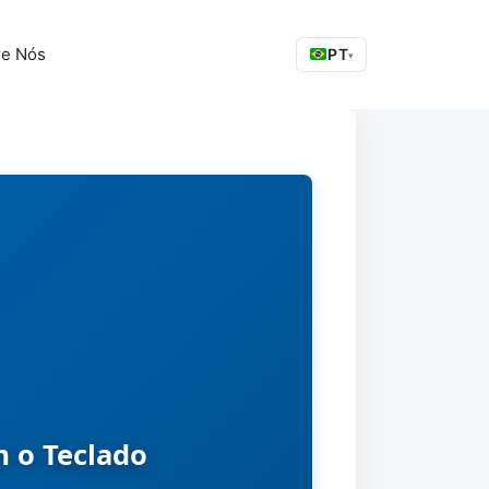
re Nós
PT
▾
 o Teclado