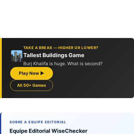
TAKE A BREAK — HIGHER OR LOWER?
Tallest Buildings Game
Burj Khalifa is huge. What is second?
Play Now ▶
All 50+ Games
SOBRE A EQUIPE EDITORIAL
Equipe Editorial WiseChecker