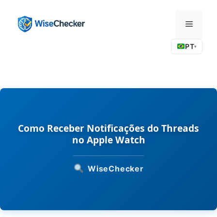
Pular
para
Menu
o
conteúdo
PT
▾
Como Receber Notificações do Threads
no Apple Watch
WiseChecker