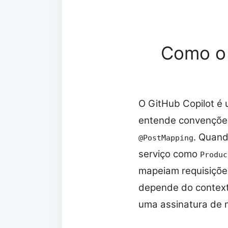
Como o 
O GitHub Copilot é 
entende convençõe
. Quan
@PostMapping
serviço como
Produc
mapeiam requisiçõe
depende do contexto
uma assinatura de m