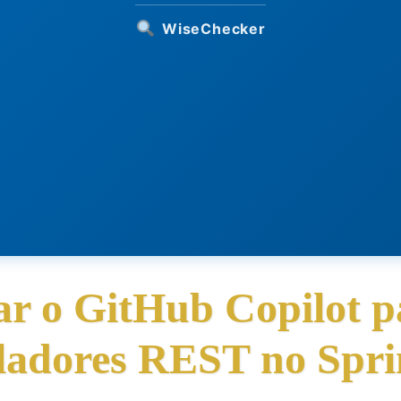
WiseChecker
r o GitHub Copilot p
ladores REST no Spri