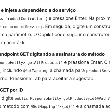
 e injete a dependência do serviço
e pressione Enter. Na próxima
ss ProductController {
. Em seguida, digite um constr
vice productService;
mo parâmetro. O Copilot pode sugerir o construto
ra aceitá-lo.
 endpoint GET digitando a assinatura do método
e pressione Enter. O 
ponseEntity
> getAllProducts()
 incluindo
, a chamada para
@GetMapping
productSer
orno. Pressione Tab para aceitar a sugestão.
GET por ID
 digite
public ResponseEntity
getProductById(@PathV
á o método com
e a chamada ao 
@GetMapping("/{id}")