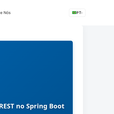
re Nós
PT
▾
REST no Spring Boot