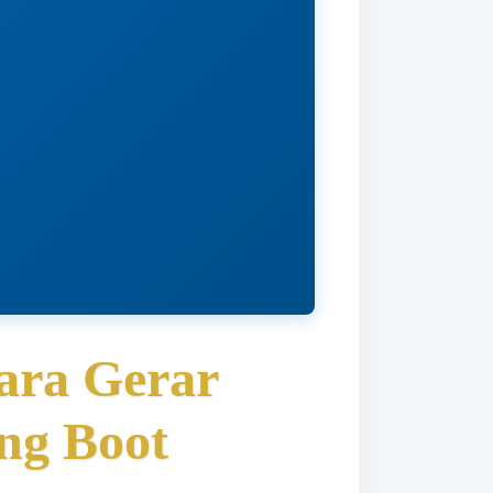
ara Gerar
ng Boot