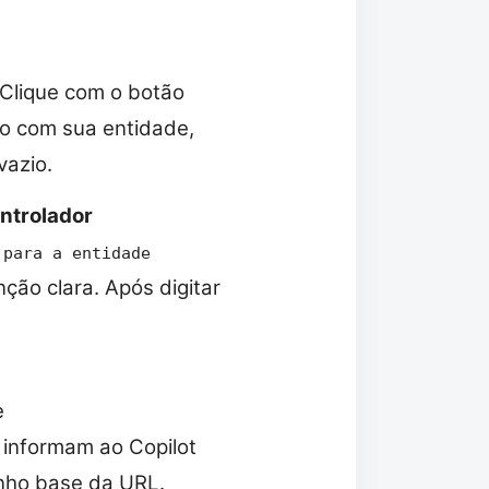
 Clique com o botão
do com sua entidade,
vazio.
ntrolador
 para a entidade
ção clara. Após digitar
e
 informam ao Copilot
nho base da URL.