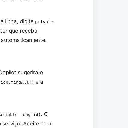
 linha, digite
private
utor que receba
r automaticamente.
Copilot sugerirá o
e a
vice.findAll()
. O
ariable Long id)
serviço. Aceite com