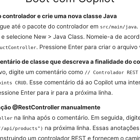
 controlador e crie uma nova classe Java
gue até o pacote do controlador em
.
src/main/java
e e selecione New > Java Class. Nomeie-a de acor
. Pressione Enter para criar o arquivo 
uctController
ntário de classe que descreva a finalidade do co
vo, digite um comentário como
// Controlador REST
. Esse comentário dá ao Copilot uma inten
oints CRUD
ssione Enter para ir para a próxima linha.
ação @RestController manualmente
na linha após o comentário. Em seguida, digit
oller
na próxima linha. Essas anotações
"/api/products")
onstruindo um controlador REST e fornecem o cami