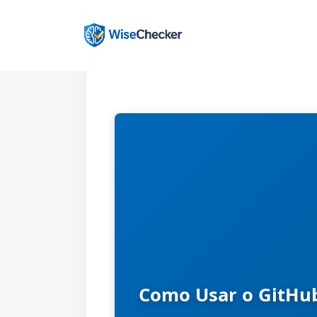
Pular
para
o
conteúdo
Como Usar o GitHub