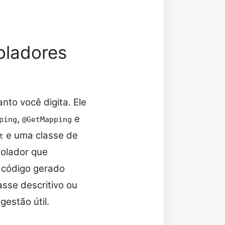
oladores
to você digita. Ele
,
e
ping
@GetMapping
e uma classe de
t
rolador que
 código gerado
sse descritivo ou
estão útil.