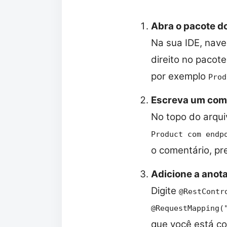
Abra o pacote do
Na sua IDE, nave
direito no pacot
por exemplo
Prod
Escreva um come
No topo do arqui
Product com endp
o comentário, pre
Adicione a anot
Digite
@RestContr
@RequestMapping(
que você está c