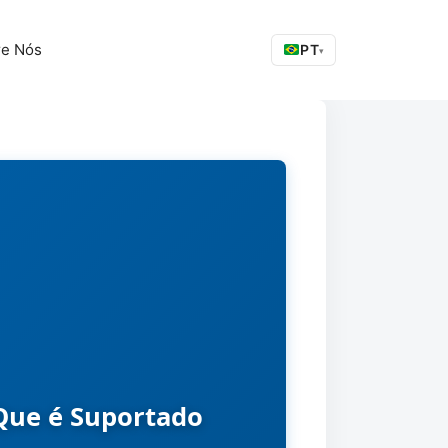
re Nós
PT
▾
Que é Suportado