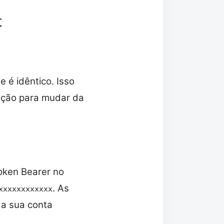
t
 é idêntico. Isso
cação para mudar da
oken Bearer no
. As
xxxxxxxxxxxx
da sua conta