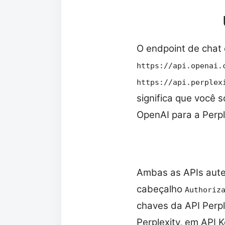
O endpoint de chat
https://api.openai.
https://api.perplex
significa que você 
OpenAI para a Perpl
Ambas as APIs aute
cabeçalho
Authoriz
chaves da API Per
Perplexity, em API K