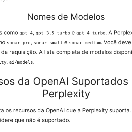
Nomes de Modelos
es como
,
e
. A Perple
gpt-4
gpt-3.5-turbo
gpt-4-turbo
omo
,
e
. Você deve
sonar-pro
sonar-small
sonar-medium
da requisição. A lista completa de modelos dispon
.
ity.ai/models
sos da OpenAI Suportados 
Perplexity
ista os recursos da OpenAI que a Perplexity suporta
nsidere que não é suportado.