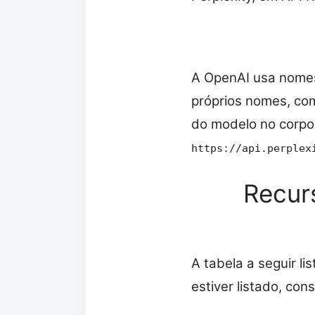
A OpenAI usa nom
próprios nomes, c
do modelo no corpo 
https://api.perplex
Recur
A tabela a seguir l
estiver listado, co