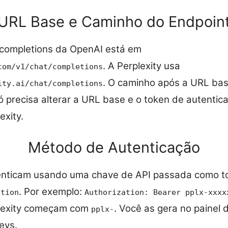
URL Base e Caminho do Endpoin
 completions da OpenAI está em
. A Perplexity usa
com/v1/chat/completions
. O caminho após a URL base
ity.ai/chat/completions
só precisa alterar a URL base e o token de autenti
exity.
Método de Autenticação
nticam usando uma chave de API passada como t
. Por exemplo:
ation
Authorization: Bearer pplx-xxxx
plexity começam com
. Você as gera no painel 
pplx-
eys.