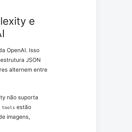
lexity e
I
da OpenAI. Isso
 estrutura JSON
ores alternem entre
ity não suporta
e
estão
tools
de imagens,