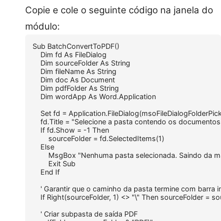
Copie e cole o seguinte código na janela do
módulo:
Sub BatchConvertToPDF()

    Dim fd As FileDialog

    Dim sourceFolder As String

    Dim fileName As String

    Dim doc As Document

    Dim pdfFolder As String

    Dim wordApp As Word.Application

    Set fd = Application.FileDialog(msoFileDialogFolderPick
    fd.Title = "Selecione a pasta contendo os documentos
    If fd.Show = -1 Then

        sourceFolder = fd.SelectedItems(1)

    Else

        MsgBox "Nenhuma pasta selecionada. Saindo da ma
        Exit Sub

    End If

    ' Garantir que o caminho da pasta termine com barra in
    If Right(sourceFolder, 1) <> "\" Then sourceFolder = sou
    ' Criar subpasta de saída PDF
