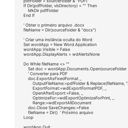
    pdfFolder = sourceFolder & "PDF\"

    If Dir(pdfFolder, vbDirectory) = "" Then

        MkDir pdfFolder

    End If

    ' Obter o primeiro arquivo .docx

    fileName = Dir(sourceFolder & "docx")

    ' Criar uma instância oculta do Word

    Set wordApp = New Word.Application

    wordApp.Visible = False

    wordApp.DisplayAlerts = wdAlertsNone

    Do While fileName <> ""

        Set doc = wordApp.Documents.Open(sourceFolder &
        ' Converter para PDF

        doc.ExportAsFixedFormat _

            OutputFileName:=pdfFolder & Replace(fileName, ".
            ExportFormat:=wdExportFormatPDF, _

            OpenAfterExport:=False, _

            OptimizeFor:=wdExportOptimizeForPrint, _

            Range:=wdExportAllDocument

        doc.Close SaveChanges:=False

        fileName = Dir()  ' Próximo arquivo

    Loop

    wordApp.Quit
