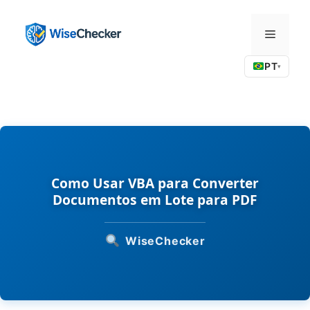
Pular
para
Menu
o
conteúdo
PT
▾
Como Usar VBA para Converter
Documentos em Lote para PDF
WiseChecker