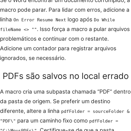
Se o Word encontrar um documento corrompido, a
macro pode parar. Para lidar com erros, adicione a
linha
logo após
On Error Resume Next
Do While
. Isso força a macro a pular arquivos
fileName <> ""
problemáticos e continuar com o restante.
Adicione um contador para registrar arquivos
ignorados, se necessário.
PDFs são salvos no local errado
A macro cria uma subpasta chamada “PDF” dentro
da pasta de origem. Se preferir um destino
diferente, altere a linha
pdfFolder = sourceFolder &
para um caminho fixo como
"PDF\"
pdfFolder =
. Certifique-se de que a pasta
"C:\MeusPDFs\"