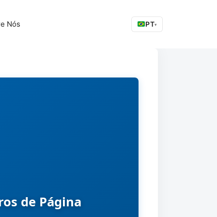
re Nós
PT
▾
os de Página