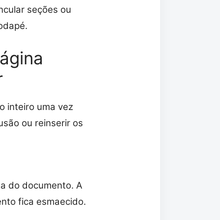
ncular seções ou
odapé.
ágina
r
o inteiro uma vez
são ou reinserir os
ina do documento. A
nto fica esmaecido.