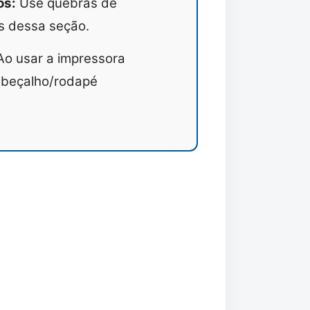
os:
Use quebras de
s dessa seção.
o usar a impressora
abeçalho/rodapé