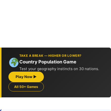
TAKE A BREAK — HIGHER OR LOWER?
Country Population Game
Test your geography instincts on 30 nations.
Play Now ▶
All 50+ Games