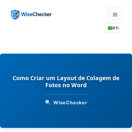
Pular
para
Menu
o
conteúdo
PT
▾
Como Criar um Layout de Colagem de
Fotos no Word
WiseChecker