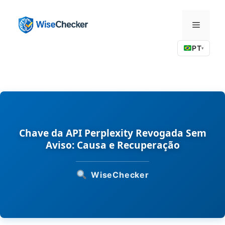
Pular
para
Menu
o
conteúdo
PT
▾
Chave da API Perplexity Revogada Sem
Aviso: Causa e Recuperação
WiseChecker