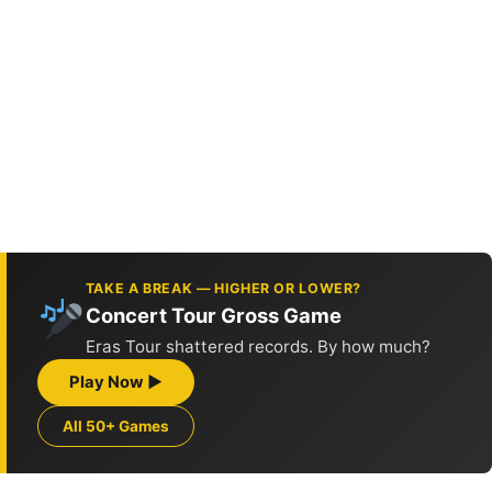
TAKE A BREAK — HIGHER OR LOWER?
Concert Tour Gross Game
Eras Tour shattered records. By how much?
Play Now ▶
All 50+ Games