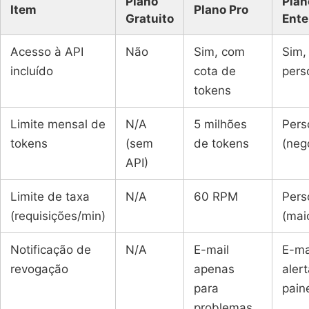
Plano
Plan
Item
Plano Pro
Gratuito
Ente
Acesso à API
Não
Sim, com
Sim,
incluído
cota de
pers
tokens
Limite mensal de
N/A
5 milhões
Pers
tokens
(sem
de tokens
(neg
API)
Limite de taxa
N/A
60 RPM
Pers
(requisições/min)
(mai
Notificação de
N/A
E-mail
E-ma
revogação
apenas
aler
para
pain
problemas