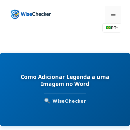
Pular
para
Menu
o
conteúdo
PT
▾
Como Adicionar Legenda a uma
Imagem no Word
WiseChecker