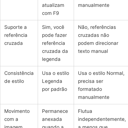
atualizam
manualmente
com F9
Suporte a
Sim, você
Não, referências
referência
pode fazer
cruzadas não
cruzada
referência
podem direcionar
cruzada da
texto manual
legenda
Consistência
Usa o estilo
Usa o estilo Normal,
de estilo
Legenda
precisa ser
por padrão
formatado
manualmente
Movimento
Permanece
Flutua
com a
anexada
independentemente,
imagem
quando a
a menos que