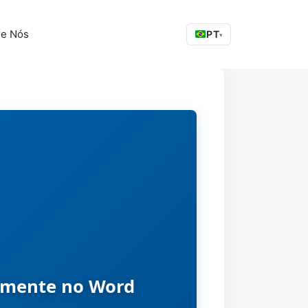
re Nós
PT
▾
amente no Word