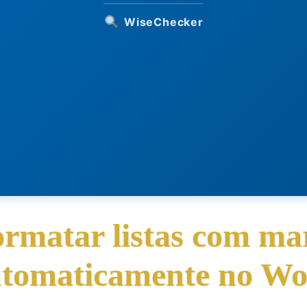
WiseChecker
rmatar listas com ma
tomaticamente no W