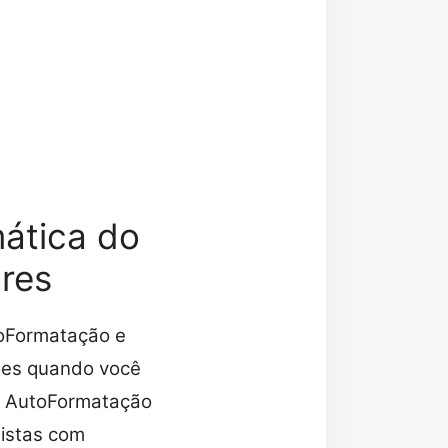
ática do
res
toFormatação e
ções quando você
o AutoFormatação
listas com