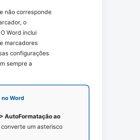
te não corresponde
arcador, o
O Word inclui
de marcadores
ssas configurações
am sempre a
s no Word
 > AutoFormatação ao
 converte um asterisco