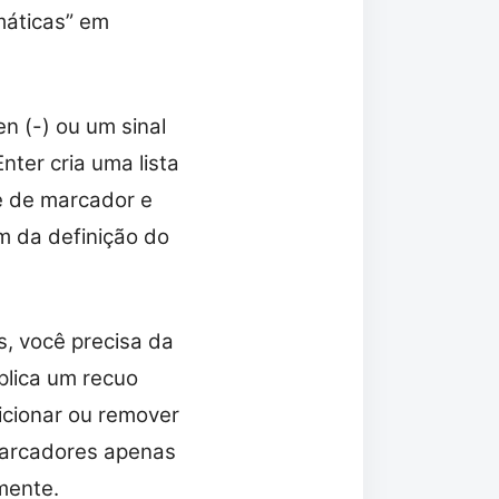
máticas” em
n (-) ou um sinal
nter cria uma lista
e de marcador e
m da definição do
is, você precisa da
plica um recuo
icionar ou remover
marcadores apenas
mente.