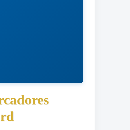
rcadores
ord