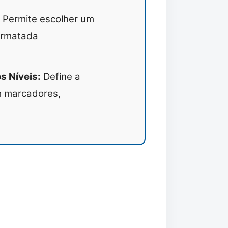
Permite escolher um
formatada
os Níveis:
Define a
om marcadores,