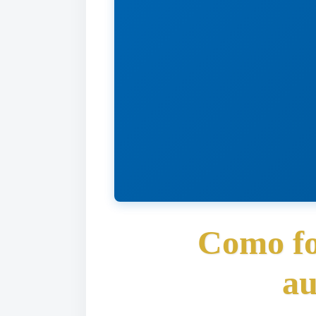
Como fo
au