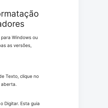
formatação
adores
d para Windows ou
as as versões,
e Texto, clique no
 aberta.
 Digitar. Esta guia