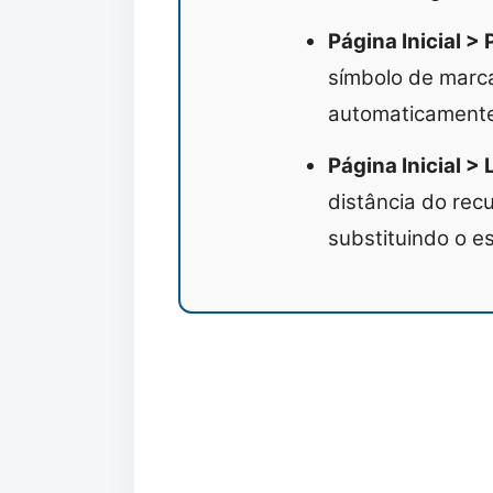
Página Inicial >
símbolo de marca
automaticamente
Página Inicial > 
distância do rec
substituindo o 