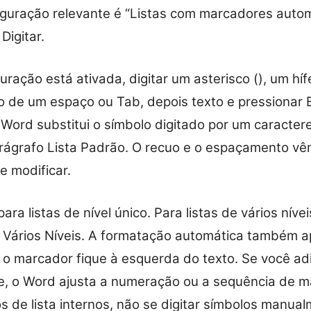
iguração relevante é “Listas com marcadores auto
igitar.
ação está ativada, digitar um asterisco (), um hífe
o de um espaço ou Tab, depois texto e pressionar E
Word substitui o símbolo digitado por um caracter
parágrafo Lista Padrão. O recuo e o espaçamento vê
e modificar.
ara listas de nível único. Para listas de vários níve
 Vários Níveis. A formatação automática também a
o marcador fique à esquerda do texto. Se você ad
te, o Word ajusta a numeração ou a sequência de 
 de lista internos, não se digitar símbolos manual